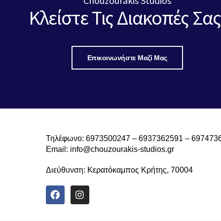
Chouzourakis Studios
Κλείστε Τις Διακοπές Σας
Επικοινωνήστε Μαζί Μας
Τηλέφωνο:
6973500247
–
6937362591
–
697473
Email:
info@chouzourakis-studios.gr
Διεύθυνση:
Κερατόκαμπος Κρήτης, 70004