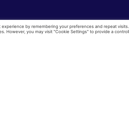
t experience by remembering your preferences and repeat visits
ies. However, you may visit "Cookie Settings" to provide a control
Τηλέφωνο:
6973500247
–
6937362591
–
697473
Email:
info@chouzourakis-studios.gr
Διεύθυνση:
Κερατόκαμπος Κρήτης, 70004