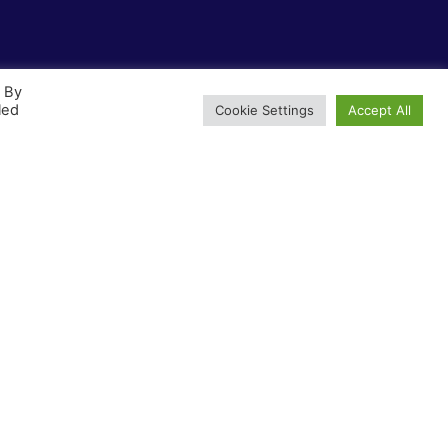
. By
led
Cookie Settings
Accept All
Πληρωμές
6905
Ασφαλείς Συναλλαγές